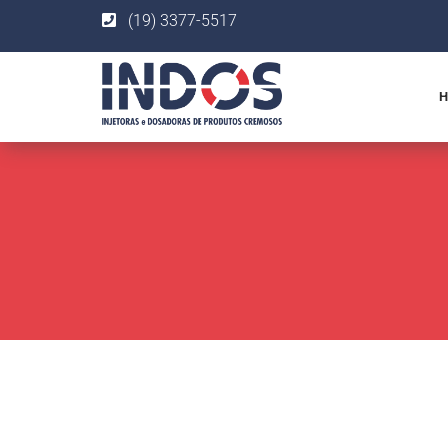
(19) 3377-5517
H